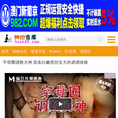
首页
海角社区
禁漫天堂
91porn
51品茶
美熟社
字母圈调教大神 苗条白嫩黑丝女大的虐调体验